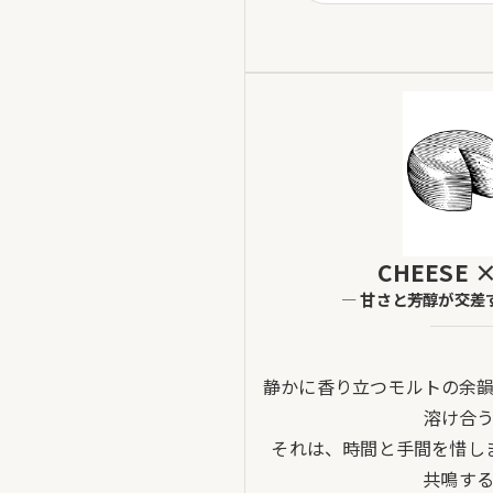
CHEESE ×
― 甘さと芳醇が交差
静かに香り立つモルトの余
溶け合
それは、時間と手間を惜し
共鳴す