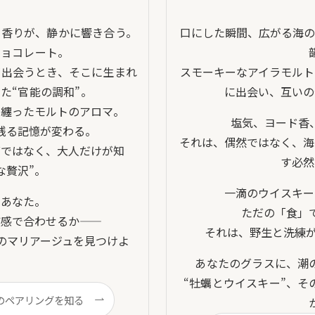
な香りが、静かに響き合う。
口にした瞬間、広がる海の
チョコレート。
が出会うとき、そこに生まれ
スモーキーなアイラモルト
た“官能の調和”。
に出会い、互いの
を纏ったモルトのアロマ。
塩気、ヨード香
残る記憶が変わる。
それは、偶然ではなく、海
グではなく、大人だけが知
す必然
な贅沢”。
一滴のウイスキー
、あなた。
ただの「食」
質感で合わせるか——
それは、野生と洗練
のマリアージュを見つけよ
。
あなたのグラスに、潮
“牡蠣とウイスキー”、そ
のペアリングを知る