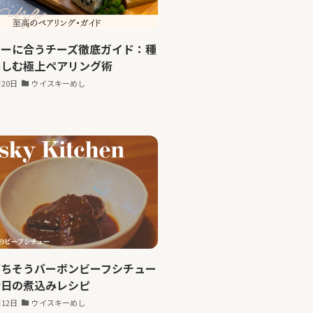
キーに合うチーズ徹底ガイド：種
楽しむ極上ペアリング術
月20日
ウイスキーめし
ごちそうバーボンビーフシチュー
な日の煮込みレシピ
月12日
ウイスキーめし