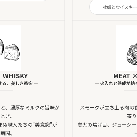
牡蠣とウイスキー
 WHISKY
MEAT 
する、美しき衝突 ―
― 火入れと熟成が紡
韻と、濃厚なミルクの旨味が
スモークが立ち上る肉の
うとき。
寄り
まぬ職人たちの“美意識”が
炭火の焦げ目、ジューシー
る瞬間。