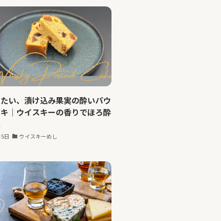
べたい、漬け込み果実の酔いパウ
ーキ｜ウイスキーの香りでほろ酔
に
月5日
ウイスキーめし