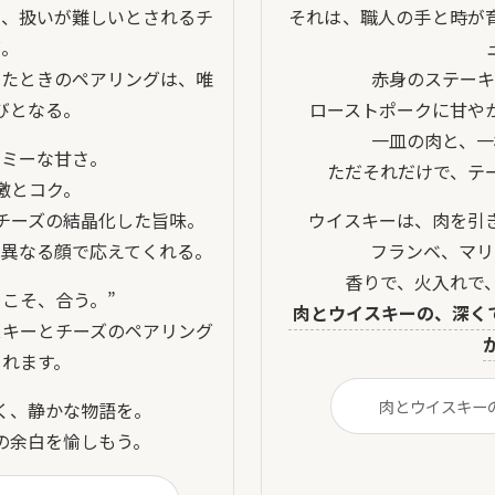
べ、扱いが難しいとされるチ
それは、職人の手と時が育
ズ。
けたときのペアリングは、唯
赤身のステーキ
びとなる。
ローストポークに甘や
一皿の肉と、一
ーミーな甘さ。
ただそれだけで、テ
激とコク。
チーズの結晶化した旨味。
ウイスキーは、肉を引き
は異なる顔で応えてくれる。
フランベ、マリ
香りで、火入れで
らこそ、合う。”
肉とウイスキーの、深く
スキーとチーズのペアリング
くれます。
肉とウイスキー
く、静かな物語を。
成の余白を愉しもう。