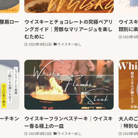
豚肩ロー
ウイスキーとチョコレートの究極ペアリ
ウイス
ングガイド｜芳醇なマリアージュを楽し
類別に
むために
2025年5
2025年4月22日
ウイスキーめし
ーチキン
ウイスキーフランベステーキ｜ウイスキ
大人の
ー香る極上の一皿
｜特別
2025年8月15日
ウイスキーめし
2025年8