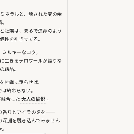
ミネラルと、燻された麦の余
韻。
と牡蠣は、まるで運命のよう
個性を引き立てる。
、ミルキーなコク。
に生きるテロワールが織りな
の結晶。
を牡蠣に垂らせば、
では終わらない。
が融合した
大人の愉悦
。
の香りとアイラの炎を——
の深淵を覗き込んでみません
か。