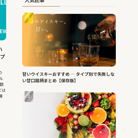
ハ
沢プ
の
甘いウイスキーおすすめ ― タイプ別で失敗しな
ル
い甘口銘柄まとめ【保存版】
数
ては
樽