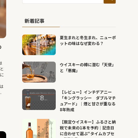
新着記事
夏生まれと冬生まれ、ニューポ
ットの味はなぜ変わる？
の
は
ウイスキーの樽に潜む「天使」
と
と「悪魔」
に
は
【レビュー】インチデアニー
.
「キングラッシー ダブルマチ
ュアード」｜煙と甘さが重なる
8年熟成
【限定ウイスキー】ふるさと納
税で未来の1本を予約｜記念日
に合わせて選ぶ“タイムカプセ