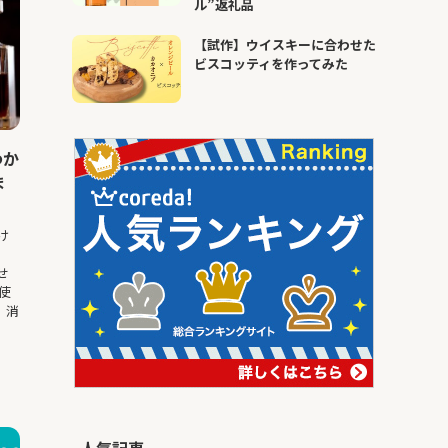
ル”返礼品
【試作】ウイスキーに合わせた
ビスコッティを作ってみた
わか
ま
け
せ
使
、消
人気記事