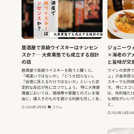
居酒屋で高級ウイスキーはナンセン
ジョニーウ
スか？─ 大衆業態でも成立する設計
×海老のア
の話
と旨味が交
居酒屋で高級ウイスキーを扱うと聞くと、
ワインの世界
「場違いではないか」「どうせ回らない」
ュ」が長年語
「自慢に見えるだけではないか」といった否
スキーでも同
定的な反応が先に立つでしょう。 特に大衆居
す。 特にスコ
酒屋においては、価格帯や客層とのズレを理
は、肉料理だ
由に、導入そのものを避ける判断も珍しくあ...
も相性がいいで
と...
2026年1月9日
コラム
2025年10月24