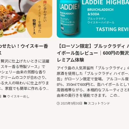
わせたい！ウイスキー香
【ローソン限定】ブルックラディ 
ス
イボール缶レビュー｜600円の贅
レミアム体験
と贅沢に仕上げたいときに活躍
イスキー香る特製ソース」で
アイラ島の人気蒸留所「ブルックラディ」
やシェリー由来の芳醇な香り
原酒を使用した「ブルックラディ ハイボー
生クリームのコクが合わさり、
缶」がローソン限定で登場。 アルコール度
める大人の味わいに仕上がりま
8％、350mlで600円と、缶ハイボールとし
は、家庭でも簡単に作れるウ...
高価格帯ながら、本格的なフルーティさと
由来の奥行きを堪能できます。 この...
日
ウイスキーめし
2025年9月30日
スコットランド