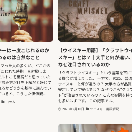
キーは一度こじれるのか
【ウイスキー用語】「クラフトウ
わるのは自然なこと
スキー」とは？｜大手と何が違い
なぜ注目されているのか
ハマった人の多くが、どこかの
「こじれた時期」を経験しま
「クラフトウイスキー」という言葉を耳に
モルトこそ至高だと思っていた
る機会が増えました。 一方で、 結局、普
や飲み方だけを正解だと感じて
ウイスキーと何が違うの？ 大手の方が品質
れるかどうかを基準に選んでい
安定していて安心では？ なぜ今さら“クラ
ていると、こうした価値観...
ト”が注目されているの？ こんな疑問を持
も多いはずです。 この記事では、...
コラム
2026年2月10日
ウイスキー用語解説