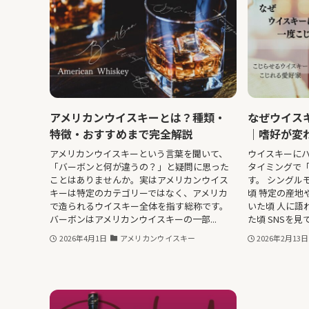
アメリカンウイスキーとは？種類・
なぜウイス
特徴・おすすめまで完全解説
｜嗜好が変
アメリカンウイスキーという言葉を聞いて、
ウイスキーに
「バーボンと何が違うの？」と疑問に思った
タイミングで
ことはありませんか。実はアメリカンウイス
す。 シングル
キーは特定のカテゴリーではなく、アメリカ
頃 特定の産地
で造られるウイスキー全体を指す総称です。
いた頃 人に語
バーボンはアメリカンウイスキーの一部...
た頃 SNSを見
2026年4月1日
アメリカンウイスキー
2026年2月13日