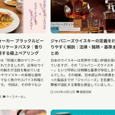
ォーカー ブラックルビー
ジャパニーズウイスキーの定義を
メリケーヌパスタ｜香り
りやすく解説｜法律・銘柄・基準
差する極上ペアリング
とめ
では「料理と酒のマリアージ
日本のウイスキーは世界中で高い評価を受
られてきましたが、近年はウイ
ていますが、その「ジャパニーズウイスキ
様の動きが注目を集めていま
ー」という呼称には明確な基準が存在しま
ッチウイスキーの多様な香味
んでした。 その結果、日本産以外の原酒を
けでなく魚介やスパイス料理と
った製品までが「ジャパニーズ」を名乗り
す。 今回は、その中でもひ
費者が混乱する事態も発生していました...
2025年10月11日
基礎知識
日
ウイスキーめし