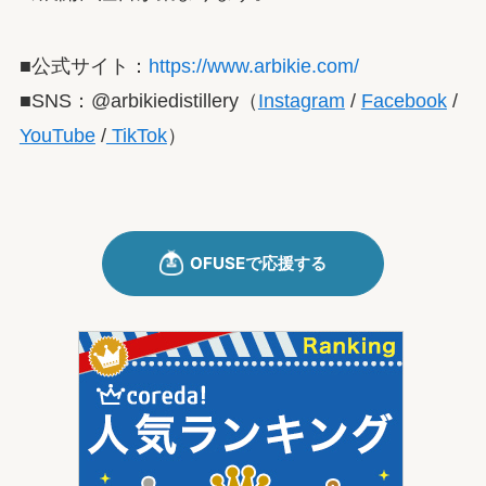
■公式サイト：
https://www.arbikie.com/
■SNS：@arbikiedistillery（
Instagram
/
Facebook
/
YouTube
/
TikTok
）