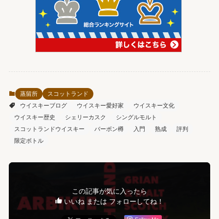
蒸留所
スコットランド
ウイスキーブログ
ウイスキー愛好家
ウイスキー文化
ウイスキー歴史
シェリーカスク
シングルモルト
スコットランドウイスキー
バーボン樽
入門
熟成
評判
限定ボトル
この記事が気に入ったら
いいね または フォローしてね！