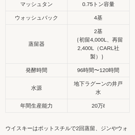
マッシュタン
0.75トン容量
ウォッシュバック
4基
2基
｛初留4,000L、再留
蒸留器
2,400L（CARL社
製）｝
発酵時間
96時間〜120時間
地下ラグーンの井戸
水源
水
年間生産能力
20万ℓ
ウイスキーはポットスチルで2回蒸留、ジンやウォ