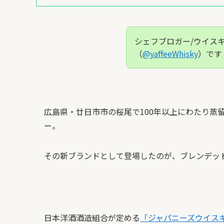
シェフブロガー/ウイス
（
@yaffeeWhisky
）です
広島県・廿日市市の桜尾で100年以上にわたり蒸
ー。
その新ブランドとして登場したのが、ブレンデッドジ
日本洋酒酒造組合が定める
「ジャパニーズウイス